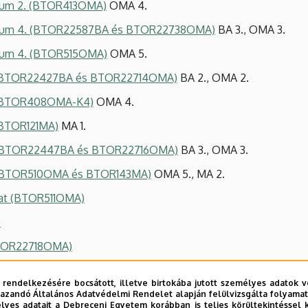
rium 2. (BTOR413OMA)
OMA 4.
árium 4. (BTOR22587BA és BTOR22738OMA)
BA 3., OMA 3.
rium 4. (BTOR515OMA)
OMA 5.
2. (BTOR22427BA és BTOR22714OMA)
BA 2., OMA 2.
2. (BTOR408OMA-K4)
OMA 4.
 (BTOR121MA)
MA 1.
4. (BTOR22447BA és BTOR22716OMA)
BA 3., OMA 3.
4. (BTOR510OMA és BTOR143MA)
OMA 5., MA 2.
lat (BTOR511OMA)
)
(BTOR22718OMA)
atok 2 (BTOR510BA)
 rendelkezésére bocsátott, illetve birtokába jutott személyes adatok v
TOR427MA)
azandó Általános Adatvédelmi Rendelet alapján felülvizsgálta folyamata
yes adatait a Debreceni Egyetem korábban is teljes körültekintéssel 