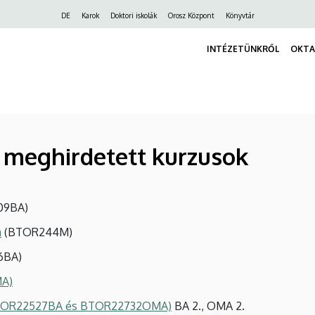
Felső
DE
Karok
Doktori iskolák
Orosz Központ
Könyvtár
navigáció
INTÉZETÜNKRŐL
OKTA
en meghirdetett kurzusok
09BA)
a
(BTOR244M)
6BA)
MA)
 (BTOR22527BA és BTOR22732OMA)
BA 2., OMA 2.