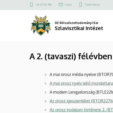
A
Ugrás
Felső
+36 52 512 900
e-mail
Telefonkönyv
a
kapcsolat
2.
tartalomra
menü
(tavaszi)
DE Bölcsészettudományi Kar
Szlavisztikai Intézet
félévben
meghirdetett
A 2. (tavaszi) félévb
kurzusok
|
A mai orosz média nyelve (BTOR7
Szlavisztikai
A mai orosz nyelv leíró mondattan
Intézet
A modern Lengyelország (BTLE221
Az orosz igeszemlélet (BTOR227
Az orosz irodalom története 2.