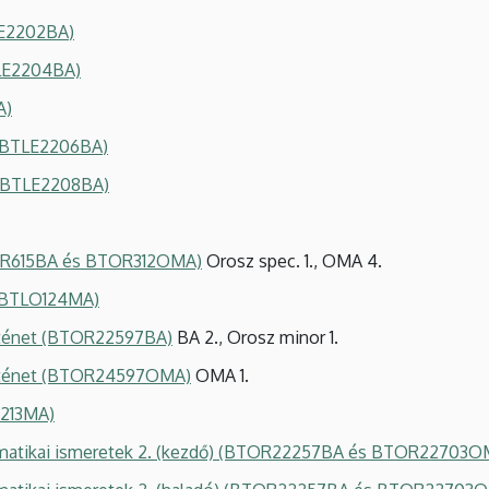
E2202BA
)
TLE2204BA)
A)
 (BTLE2206BA
)
) (BTLE2208BA)
TOR615BA és BTOR312OMA)
Orosz spec. 1., OMA 4.
 (BTLO124MA)
örténet (BTOR22597BA)
BA 2., Orosz minor 1.
történet (BTOR24597OMA)
OMA 1.
O213MA)
mmatikai ismeretek 2. (kezdő) (BTOR22257BA és BTOR22703O