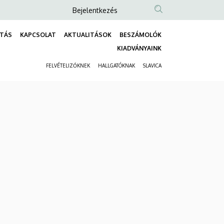
Anonim
Bejelentkezés
Felhasználói
TÁS
KAPCSOLAT
AKTUALITÁSOK
BESZÁMOLÓK
fiók
Fő
KIADVÁNYAINK
menüje
navigáció
FELVÉTELIZŐKNEK
HALLGATÓKNAK
SLAVICA
Másodlagos
navigáció