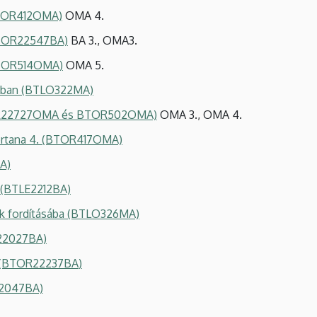
(BTOR412OMA)
OMA 4.
(BTOR22547BA)
BA 3., OMA3.
(BTOR514OMA)
OMA 5.
usban (BTLO322MA)
BTOR22727OMA és BTOR502OMA)
OMA 3., OMA 4.
zertana 4. (BTOR417OMA)
A)
. (BTLE2212BA)
ek fordításába (BTLO326MA)
22027BA)
. (BTOR22237BA
)
2047BA)