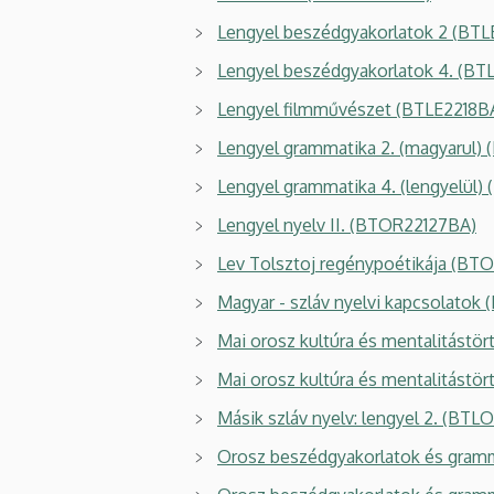
Lengyel beszédgyakorlatok 2 (
BTL
Lengyel beszédgyakorlatok 4. (B
Lengyel filmművészet (BTLE2218B
Lengyel grammatika 2. (magyarul)
Lengyel grammatika 4. (lengyelül
Lengyel nyelv II. (BTOR22127BA)
Lev Tolsztoj regénypoétikája (B
Magyar - szláv nyelvi kapcsolatok
Mai orosz kultúra és mentalitást
Mai orosz kultúra és mentalitás
Másik szláv nyelv: lengyel 2. (BTL
Orosz beszédgyakorlatok és gra