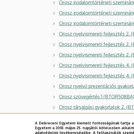
Orosz irodalomtörténeti szeminá
Orosz irodalomtörténeti szemin
Orosz irodalomtörténeti szeminá
Orosz nyelvismereti fejlesztés 
Orosz nyelvismereti fejlesztés 
Orosz nyelvismereti fejlesztés 2.
Orosz nyelvismereti fejlesztés 
Orosz nyelvismereti fejlesztés 
Orosz nyelvű prezentációs gyakor
Orosz szövegértés 1 (BTOR508BA
Orosz társalgási gyakorlatok 2. 
Orosz társalgás és beszédgyakorl
A Debreceni Egyetem kiemelt fontosságúnak tartja a
Oroszországi vizuális kultúra (B
Egyetem a 2018. május 25. napjától kötelezően alkalm
adatvédelmi tevékenységébe. A felhasználók személ