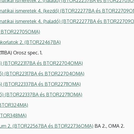
matikai ismeretek 2. (haladó) (BTOR22257BA és BTOR22703
mmatikai ismeretek 4. (kezdő) (BTOR22277BA és BTOR22709
mmatikai ismeretek 4. (haladó) (BTOR22277BA és BTOR22709
és BTOR22705OMA)
yakorlatok 2. (BTOR22467BA)
11BA) Orosz spec. 1.
ezdő) (BTOR22317BA és BTOR22704OMA)
aladó) (BTOR22317BA és BTOR22704OMA)
ezdő) (BTOR22337BA és BTOR22711OMA)
aladó) (BTOR22337BA és BTOR22711OMA)
 (BTOR324MA)
TOR348MA)
árium 2. (BTOR22567BA és BTOR22736OMA)
BA 2., OMA 2.