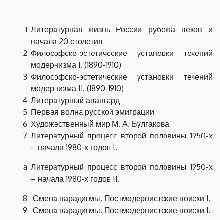
Литературная жизнь России рубежа веков и
начала 20 столетия
Философско-эстетические установки течений
модернизма I. (1890-1910)
Философско-эстетические установки течений
модернизма
II.
(1890-1910)
Литературный авангард
Первая волна русской эмиграции
Художественный мир М. А. Булгакова
Литературный процесс второй половины 1950-х
– начала 1980-х годов
I.
Литературный процесс второй половины 1950-х
– начала 1980-х годов
II.
Смена парадигмы. Постмодернистские поиски
I.
Смена парадигмы. Постмодернистские поиски
I.