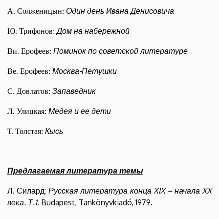
Один день Ивана Денисовича
А. Солженицын:
Дом на набережной
Ю. Трифонов:
Помин
ок по советской литературе
Ви. Ерофеев:
Москва-Петушки
Ве. Ерофеев:
Запаведник
С. Довлатов:
Медея и ее дети
Л. Улицкая:
Кысь
Т. Толстая:
Предлагаемая литература темы
Л. Силард:
Русская литература конца
XIX –
начала
XX
века. Т.1.
Budapest, Tankönyvkiadó, 1979.