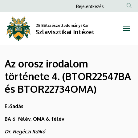
Az
Ugrás
Anonim
Bejelentkezés
a
Felhasználói
orosz
tartalomra
fiók
DE Bölcsészettudományi Kar
irodalom
Szlavisztikai Intézet
menüje
története
4.
Az orosz irodalom
(BTOR22547BA
története 4. (BTOR22547BA
és
és BTOR22734OMA)
BTOR22734OMA)
|
Előadás
Szlavisztikai
BA 6. félév, OMA 6. félév
Intézet
Dr. Regéczi Ildikó