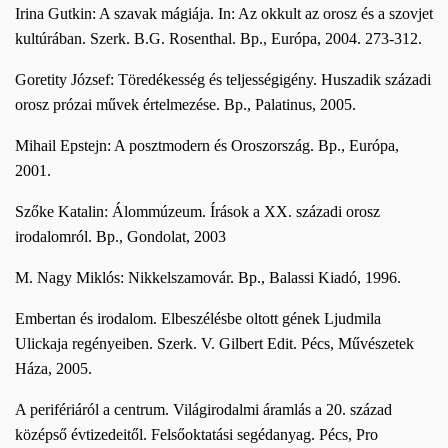
Irina Gutkin: A szavak mágiája. In: Az okkult az orosz és a szovjet
kultúrában. Szerk. B.G. Rosenthal. Bp., Európa, 2004. 273-312.
Goretity József: Töredékesség és teljességigény. Huszadik századi
orosz prózai művek értelmezése. Bp., Palatinus, 2005.
Mihail Epstejn: A posztmodern és Oroszország. Bp., Európa,
2001.
Szőke Katalin: Álommúzeum. Írások a XX. századi orosz
irodalomról. Bp., Gondolat, 2003
M. Nagy Miklós: Nikkelszamovár. Bp., Balassi Kiadó, 1996.
Embertan és irodalom. Elbeszélésbe oltott gének Ljudmila
Ulickaja regényeiben. Szerk. V. Gilbert Edit. Pécs, Művészetek
Háza, 2005.
A perifériáról a centrum. Világirodalmi áramlás a 20. század
középső évtizedeitől. Felsőoktatási segédanyag. Pécs, Pro