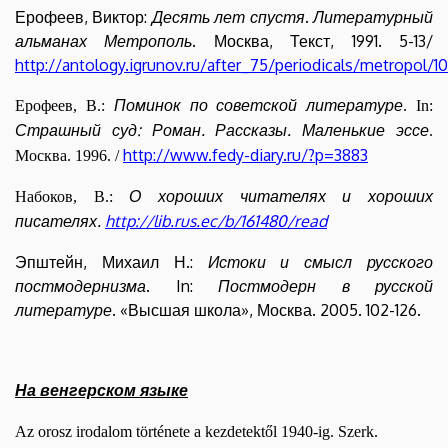
Ерофеев, Виктор:
Десять лет спустя
.
Литературный
альманах Метрополь
. Москва, Текст, 1991. 5-13/
http://antology.igrunov.ru/after_75/periodicals/metropol/
Помин
ок по советской литературе
Ерофеев, В.:
. In:
Страшный суд: Роман. Рассказы. Маленькие эссе
.
http://www.fedy-diary.ru/?p=3883
Москва. 1996. /
О хороших читателях и хороших
Набоков, В.:
писателях.
http://lib.rus.ec/b/161480/read
Эпштейн, Михаил Н.:
Истоки и смысл русского
постмодернизма
.
In:
Постмодерн в русской
литературе
. «Высшая школа», Москва. 2005. 102-126.
На венгерском языке
Az orosz irodalom története a kezdetektől 1940-ig. Szerk.