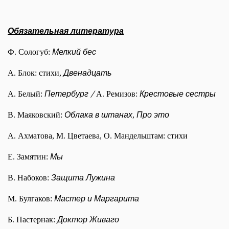
Обязательная литература
Мелкий бес
Ф. Сологуб:
Двенадцать
А. Блок: стихи,
Петербург /
Крестовые сестры
А. Белый:
А. Ремизов:
Облака в штанах
Про это
В. Маяковский:
,
А. Ахматова, М. Цветаева, О. Мандельштам: стихи
Мы
Е. Замятин:
Защита Лужина
В. Набоков:
Мастер и Маргарита
М. Булгаков:
Доктор Живаго
Б. Пастернак: