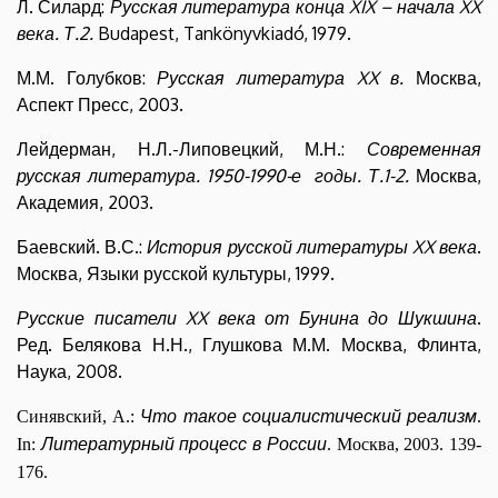
Л. Силард:
Русская литература конца
XIX –
начала
XX
века. Т.
2
.
Budapest, Tankönyvkiadó, 1979.
М.М. Голубков:
Русская литература XX в.
Москва,
Аспект Пресс, 2003.
Лейдерман, Н.Л.-Липовецкий, М.Н.:
Современная
русская литература. 1950-1990-е годы. Т.
1-
2.
Москва,
Академия, 2003.
Баевский. В.С.:
История русской литературы
XX
века
.
Москва, Языки русской культуры, 1999.
Русские писатели
XX
века от Бунина до Шукшина
.
Ред. Белякова Н.Н., Глушкова М.М. Москва, Флинта,
Наука, 2008.
Что такое социалистический реализм
Синявский, А.:
.
Литературный процесс в России
In:
. Москва, 2003. 139-
176.