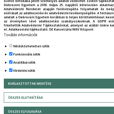
illetve birtokába jutott személyes adatok védelmét. Ezúton tájékozta
Debreceni Egyetem a 2018. május 25. napjától kötelezően alkalma
Adatvédelmi Rendelet alapján felülvizsgálta folyamatait és beé
előírásait az adatkezelési és adatvédelmi tevékenységébe. A felhasz
adatait a Debreceni Egyetem korábban is teljes körültekintéssel keze
az érvényben lévő adatkezelési szabályozásoknak. A GDPR előí
frissítettük Adatvédelmi Tájékoztatónkat, amelyet az alábbi linkre ka
el:
Adatkezelési tájékoztató.
DE Kancellária WAV Központ
További információk
Nélkülözhetetlen sütik
Funkcionális sütik
Analitikai sütik
Hirdetési sütik
KIVÁLASZTOTTAK MENTÉSE
WITHDRAW CONSENT
ÖSSZES ELUTASÍTÁSA
ÖSSZES ELFOGADÁSA