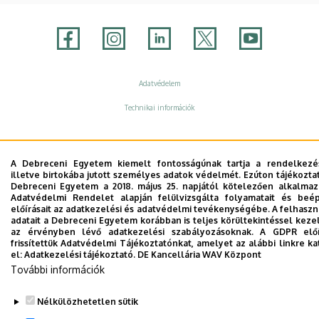
Adatvédelem
Adatvédelem
Technikai információk
Szerzői jog © 2026 Unideb
A Debreceni Egyetem kiemelt fontosságúnak tartja a rendelkezés
illetve birtokába jutott személyes adatok védelmét. Ezúton tájékozta
Debreceni Egyetem a 2018. május 25. napjától kötelezően alkalma
Adatvédelmi Rendelet alapján felülvizsgálta folyamatait és beé
előírásait az adatkezelési és adatvédelmi tevékenységébe. A felhasz
adatait a Debreceni Egyetem korábban is teljes körültekintéssel keze
az érvényben lévő adatkezelési szabályozásoknak. A GDPR előí
frissítettük Adatvédelmi Tájékoztatónkat, amelyet az alábbi linkre ka
el:
Adatkezelési tájékoztató.
DE Kancellária WAV Központ
További információk
Nélkülözhetetlen sütik