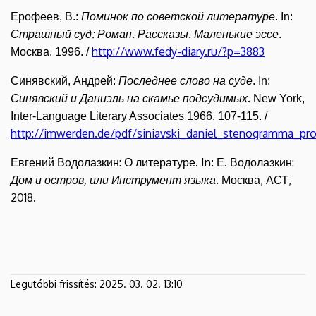
Помин
ок по советской литературе
Ерофеев, В.:
. In:
Страшный суд: Роман. Рассказы. Маленькие эссе
.
http://www.fedy-diary.ru/?p=3883
Москва. 1996. /
Последнее слово на суде
Синявский, Андрей:
. In:
Синявский и Даниэль на скамье подсудимых
.
New York,
Inter-Language Literary Associates 1966. 107-115. /
http://imwerden.de/pdf/siniavski_daniel_stenogramma_pro
Евгений Водолазкин: О литературе.
In
Е. Водолазкин:
:
Дом и остров, или Инструмент языка
. Москва, АСТ,
2018.
Legutóbbi frissítés:
2025. 03. 02. 13:10