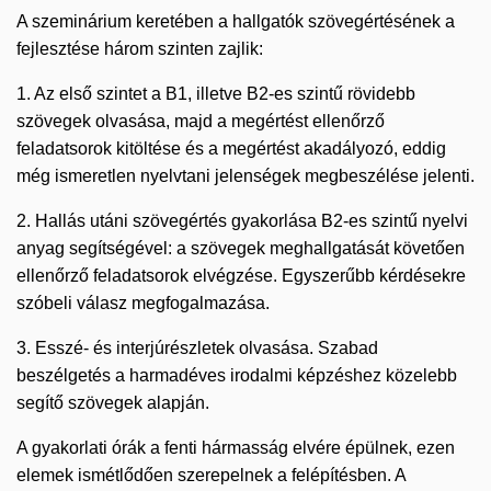
A szeminárium keretében a hallgatók szövegértésének a
fejlesztése három szinten zajlik:
1. Az első szintet a B1, illetve B2-es szintű rövidebb
szövegek olvasása, majd a megértést ellenőrző
feladatsorok kitöltése és a megértést akadályozó, eddig
még ismeretlen nyelvtani jelenségek megbeszélése jelenti.
2. Hallás utáni szövegértés gyakorlása B2-es szintű nyelvi
anyag segítségével: a szövegek meghallgatását követően
ellenőrző feladatsorok elvégzése. Egyszerűbb kérdésekre
szóbeli válasz megfogalmazása.
3. Esszé- és interjúrészletek olvasása. Szabad
beszélgetés a harmadéves irodalmi képzéshez közelebb
segítő szövegek alapján.
A gyakorlati órák a fenti hármasság elvére épülnek, ezen
elemek ismétlődően szerepelnek a felépítésben. A