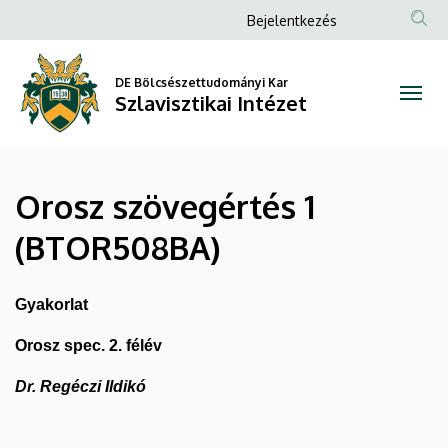
Orosz
Ugrás
Anonim
Bejelentkezés
a
Felhasználói
szövegértés
tartalomra
fiók
DE Bölcsészettudományi Kar
1
Szlavisztikai Intézet
menüje
(BTOR508BA)
|
Orosz szövegértés 1
Szlavisztikai
(BTOR508BA)
Intézet
Gyakorlat
Orosz spec. 2. félév
Dr. Regéczi Ildikó