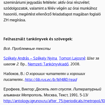
szemináriumi jegyadás feltétele: aktív órai részvétel;
szódolgozatok, valamint a félév végén az órai munkához
hasonló, megértést ellenőrző feladatlapot magában foglaló
ZH megírása.
Felhasznált tankönyvek és szövegek:
Всё. Проблемные тексты
Székely András – Székely Nyina
Tomori Lajosné
:
Шаг ​за
шагом 2
. Bp.,
Nemzeti Tankönyvkiadó
, 2008.
О хороших читателях и хороших
Набоков, В.:
писателях.
http://lib.rus.ec/b/161480/read
Десять лет спустя
Литературный
Ерофеев, Виктор:
.
альманах Метрополь
. Москва, Текст, 1991. 5-13/
http://antology.igrunov.ru/after_75/periodicals/metropol/