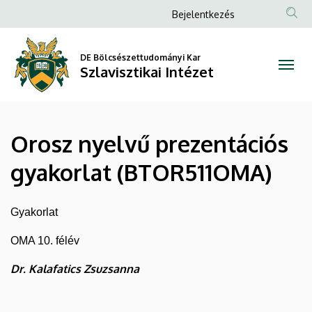
Orosz
Ugrás
Anonim
Bejelentkezés
a
Felhasználói
nyelvű
tartalomra
fiók
DE Bölcsészettudományi Kar
prezentációs
Szlavisztikai Intézet
menüje
gyakorlat
(BTOR511OMA)
Orosz nyelvű prezentációs
|
gyakorlat (BTOR511OMA)
Szlavisztikai
Intézet
Gyakorlat
OMA 10. félév
Dr. Kalafatics Zsuzsanna