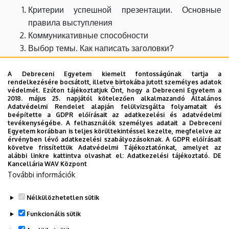
Критерии успешной презентации. Основные
правила выступления
Коммуникативные способности
Выбор темы. Как написать заголовки?
Оценка аудитории. Способы привлечения
внимания слушетелей.
A Debreceni Egyetem kiemelt fontosságúnak tartja a
rendelkezésére bocsátott, illetve birtokába jutott személyes adatok
Структура презентации. Создание слайд-шоу
védelmét. Ezúton tájékoztatjuk Önt, hogy a Debreceni Egyetem a
2018. május 25. napjától kötelezően alkalmazandó Általános
Языковые средства
Adatvédelmi Rendelet alapján felülvizsgálta folyamatait és
Подготовка к публичному выступлению
beépítette a GDPR előírásait az adatkezelési és adatvédelmi
tevékenységébe. A felhasználók személyes adatait a Debreceni
Коммуникация с аудиторией. Вопросы.
Egyetem korábban is teljes körültekintéssel kezelte, megfelelve az
Эволючия презентатора
érvényben lévő adatkezelési szabályozásoknak. A GDPR előírásait
követve frissítettük Adatvédelmi Tájékoztatónkat, amelyet az
Презентация на уроках РКИ
alábbi linkre kattintva olvashat el:
Adatkezelési tájékoztató.
DE
Kancellária WAV Központ
További információk
Nélkülözhetetlen sütik
Legutóbbi frissítés:
2025. 03. 02. 17:20
Funkcionális sütik