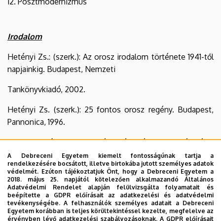
12. Posztmodernizmus
Irodalom
Hetényi Zs.: (szerk.): Az orosz irodalom története 1941-től
napjainkig. Budapest, Nemzeti
Tankönyvkiadó, 2002.
Hetényi Zs. (szerk.): 25 fontos orosz regény. Budapest,
Pannonica, 1996.
Goretity József: Töredékesség és teljességigény.
Huszadik századi orosz prózai művek értelmezése.
A Debreceni Egyetem kiemelt fontosságúnak tartja a
rendelkezésére bocsátott, illetve birtokába jutott személyes adatok
Budapest, Palatinus, 2005.
védelmét. Ezúton tájékoztatjuk Önt, hogy a Debreceni Egyetem a
2018. május 25. napjától kötelezően alkalmazandó Általános
Русская литература XX века. Школы, направления,
Adatvédelmi Rendelet alapján felülvizsgálta folyamatait és
beépítette a GDPR előírásait az adatkezelési és adatvédelmi
методы творческой работы. С.Петербург, Logos, 2002.
tevékenységébe. A felhasználók személyes adatait a Debreceni
Egyetem korábban is teljes körültekintéssel kezelte, megfelelve az
Скоропанова, И.С.: Русская постмодернистская
érvényben lévő adatkezelési szabályozásoknak. A GDPR előírásait