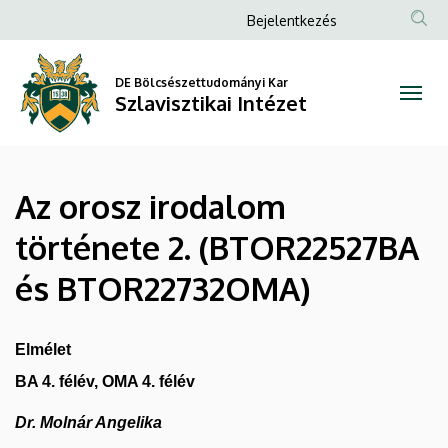
Az
Ugrás
Anonim
Bejelentkezés
a
Felhasználói
orosz
tartalomra
fiók
DE Bölcsészettudományi Kar
irodalom
Szlavisztikai Intézet
menüje
története
2.
Az orosz irodalom
(BTOR22527BA
története 2. (BTOR22527BA
és
és BTOR22732OMA)
BTOR22732OMA)
|
Elmélet
Szlavisztikai
BA 4. félév, OMA 4. félév
Intézet
Dr. Molnár Angelika