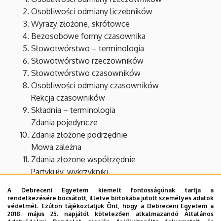
Osobliwości odmiany
liczebników
Wyrazy złożone, skrótowce
Bezosobowe formy czasownika
Słowotwórstwo – terminologia
Słowotwórstwo rzeczowników
Słowotwórstwo czasowników
Osobliwości odmiany czasowników
Rekcja czasowników
Składnia – terminologia
Zdania pojedyncze
Zdania złożone podrzędnie
Mowa zależna
Zdania złożone współrzędnie
Partykuły, wykrzykniki
A Debreceni Egyetem kiemelt fontosságúnak tartja a
rendelkezésére bocsátott, illetve birtokába jutott személyes adatok
védelmét. Ezúton tájékoztatjuk Önt, hogy a Debreceni Egyetem a
Tankönyv
2018. május 25. napjától kötelezően alkalmazandó Általános