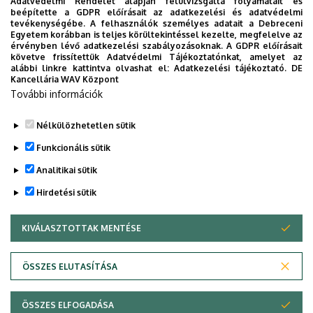
Adatvédelmi Rendelet alapján felülvizsgálta folyamatait és
Pasieka, Małgorzata:
Język polski dla cudzoziemców.
beépítette a GDPR előírásait az adatkezelési és adatvédelmi
tevékenységébe. A felhasználók személyes adatait a Debreceni
Ćwiczenia dla początkujących.
Wrocław, 2001.
Egyetem korábban is teljes körültekintéssel kezelte, megfelelve az
érvényben lévő adatkezelési szabályozásoknak. A GDPR előírásait
Renata Szpigiel
:
Testuj swój Polski. Gramatyka 2.
Kraków:
követve frissítettük Adatvédelmi Tájékoztatónkat, amelyet az
Prolog Publishing
, 2013.
alábbi linkre kattintva olvashat el:
Adatkezelési tájékoztató.
DE
Kancellária WAV Központ
További információk
Nélkülözhetetlen sütik
Legutóbbi frissítés:
2025. 03. 02. 18:07
Funkcionális sütik
Analitikai sütik
Hirdetési sütik
KIVÁLASZTOTTAK MENTÉSE
WITHDRAW CONSENT
Adatvédelem
Adatvédelem
ÖSSZES ELUTASÍTÁSA
Technikai információk
ÖSSZES ELFOGADÁSA