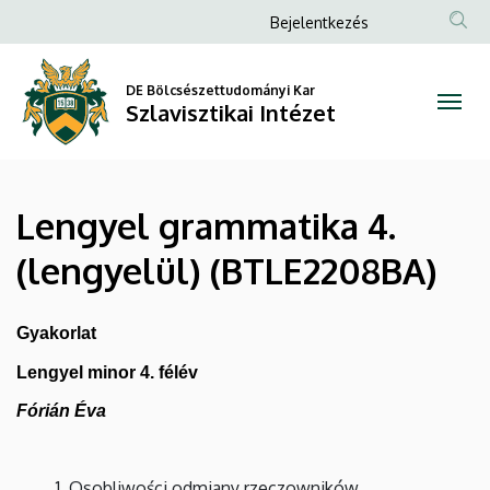
Lengyel
Ugrás
Anonim
Bejelentkezés
a
Felhasználói
grammatika
tartalomra
fiók
DE Bölcsészettudományi Kar
4.
Szlavisztikai Intézet
menüje
(lengyelül)
(BTLE2208BA)
Lengyel grammatika 4.
|
(lengyelül) (BTLE2208BA)
Szlavisztikai
Intézet
Gyakorlat
Lengyel minor 4. félév
Fórián Éva
Osobliwości odmiany rzeczowników