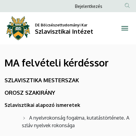
MA
Ugrás
Anonim
Bejelentkezés
a
Felhasználói
felvételi
tartalomra
fiók
DE Bölcsészettudományi Kar
kérdéssor
Szlavisztikai Intézet
menüje
|
Szlavisztikai
MA felvételi kérdéssor
Intézet
SZLAVISZTIKA MESTERSZAK
OROSZ SZAKIRÁNY
Szlavisztikai alapozó ismeretek
A nyelvrokonság fogalma, kutatástörténete. A
szláv nyelvek rokonsága