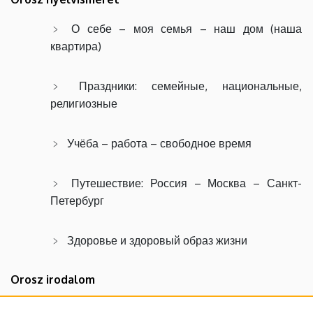
О себе – моя семья – наш дом (наша
квартира)
Праздники: семейные, национальные,
религиозные
Учёба – работа – свободное время
Путешествие: Россия – Москва – Санкт-
Петербург
Здоровье и здоровый образ жизни
Orosz irodalom
A
19
. századi orosz regénypoétika bemutatása