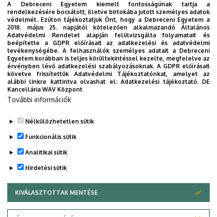
A Debreceni Egyetem kiemelt fontosságúnak tartja a
egy választott mű alapján
rendelkezésére bocsátott, illetve birtokába jutott személyes adatok
védelmét. Ezúton tájékoztatjuk Önt, hogy a Debreceni Egyetem a
2018. május 25. napjától kötelezően alkalmazandó Általános
Adatvédelmi Rendelet alapján felülvizsgálta folyamatait és
Az orosz századforduló és avantgárd korszak
beépítette a GDPR előírásait az adatkezelési és adatvédelmi
képviselői
tevékenységébe. A felhasználók személyes adatait a Debreceni
Egyetem korábban is teljes körültekintéssel kezelte, megfelelve az
érvényben lévő adatkezelési szabályozásoknak. A GDPR előírásait
követve frissítettük Adatvédelmi Tájékoztatónkat, amelyet az
A mai orosz irodalom bemutatása egy
alábbi linkre kattintva olvashat el:
Adatkezelési tájékoztató.
DE
választott író munkássága alapján, a választott
Kancellária WAV Központ
További információk
író
munkásságának magyar fogadtatása
Nélkülözhetetlen sütik
Legutóbbi frissítés:
2024. 04. 28. 15:24
Funkcionális sütik
Analitikai sütik
Hirdetési sütik
KIVÁLASZTOTTAK MENTÉSE
WITHDRAW CONSENT
Adatvédelem