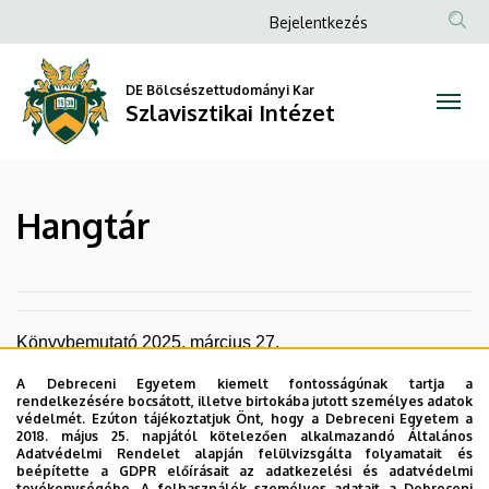
Hangtár
Ugrás
Anonim
Bejelentkezés
a
Felhasználói
|
tartalomra
fiók
DE Bölcsészettudományi Kar
Szlavisztikai
Szlavisztikai Intézet
menüje
Intézet
Hangtár
Könyvbemutató 2025. március 27.
Hangfájl
A Debreceni Egyetem kiemelt fontosságúnak tartja a
rendelkezésére bocsátott, illetve birtokába jutott személyes adatok
védelmét. Ezúton tájékoztatjuk Önt, hogy a Debreceni Egyetem a
2018. május 25. napjától kötelezően alkalmazandó Általános
Adatvédelmi Rendelet alapján felülvizsgálta folyamatait és
beépítette a GDPR előírásait az adatkezelési és adatvédelmi
tevékenységébe. A felhasználók személyes adatait a Debreceni