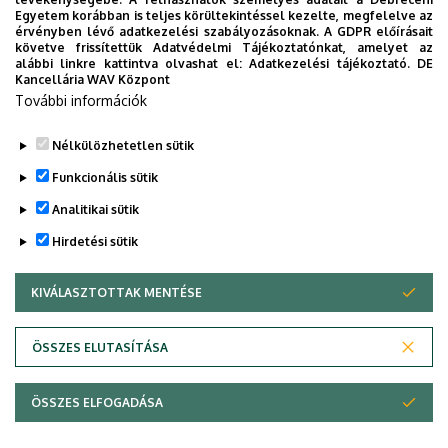
Egyetem korábban is teljes körültekintéssel kezelte, megfelelve az
érvényben lévő adatkezelési szabályozásoknak. A GDPR előírásait
követve frissítettük Adatvédelmi Tájékoztatónkat, amelyet az
alábbi linkre kattintva olvashat el:
Adatkezelési tájékoztató.
DE
Kancellária WAV Központ
További információk
A felvételt Váradi Ferenc I. éves PhD-hallgató készítette.
Nélkülözhetetlen sütik
Legutóbbi frissítés:
2025. 04. 25. 22:14
Funkcionális sütik
Analitikai sütik
Hirdetési sütik
KIVÁLASZTOTTAK MENTÉSE
WITHDRAW CONSENT
Adatvédelem
Adatvédelem
ÖSSZES ELUTASÍTÁSA
Technikai információk
ÖSSZES ELFOGADÁSA
Szerzői jog © 2026 Unideb