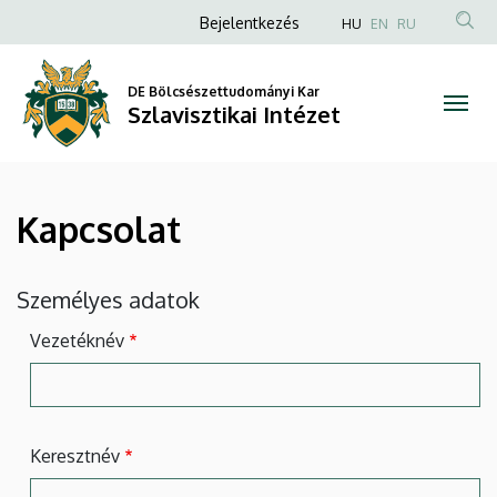
Kapcsolat
Ugrás
Anonim
Bejelentkezés
HU
EN
RU
a
Felhasználói
|
tartalomra
fiók
DE Bölcsészettudományi Kar
Szlavisztikai
Szlavisztikai Intézet
menüje
Intézet
Kapcsolat
Személyes adatok
Vezetéknév
Keresztnév