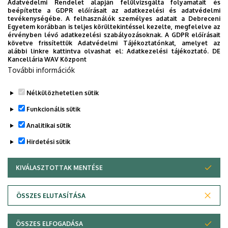
Adatvédelmi Rendelet alapján felülvizsgálta folyamatait és
beépítette a GDPR előírásait az adatkezelési és adatvédelmi
tevékenységébe. A felhasználók személyes adatait a Debreceni
Egyetem korábban is teljes körültekintéssel kezelte, megfelelve az
érvényben lévő adatkezelési szabályozásoknak. A GDPR előírásait
követve frissítettük Adatvédelmi Tájékoztatónkat, amelyet az
alábbi linkre kattintva olvashat el:
Adatkezelési tájékoztató.
DE
Kancellária WAV Központ
Az
Adatkezelési tájékoztatót
megismerve hozzájárulok
További információk
adataim felhasználásához.
Nélkülözhetetlen sütik
Funkcionális sütik
Analitikai sütik
Hirdetési sütik
KIVÁLASZTOTTAK MENTÉSE
WITHDRAW CONSENT
Adatvédelem
Adatvédelem
ÖSSZES ELUTASÍTÁSA
Technikai információk
ÖSSZES ELFOGADÁSA