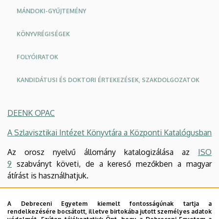
MÁNDOKI-GYŰJTEMÉNY
KÖNYVRÉGISÉGEK
FOLYÓIRATOK
KANDIDÁTUSI ÉS DOKTORI ÉRTEKEZÉSEK, SZAKDOLGOZATOK
DEENK OPAC
A Szlavisztikai Intézet Könyvtára a Központi Katalógusban
Az orosz nyelvű állomány katalogizálása az
ISO
9
szabványt követi, de a kereső mezőkben a magyar
átírást is használhatjuk.
Segédlet a cirill betűs szövegek nemzetközi szabványnak
A Debreceni Egyetem kiemelt fontosságúnak tartja a
megfelelő átírásához (Russian – ISO 9 transliteration
rendelkezésére bocsátott, illetve birtokába jutott személyes adatok
system)