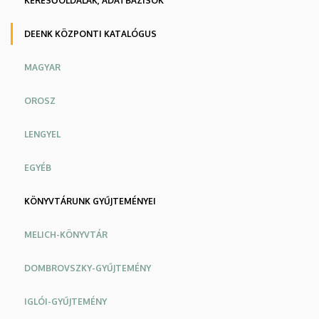
KERESŐOLDALAK, ADATBÁZISOK
DEENK KÖZPONTI KATALÓGUS
MAGYAR
OROSZ
LENGYEL
EGYÉB
KÖNYVTÁRUNK GYŰJTEMÉNYEI
MELICH-KÖNYVTÁR
DOMBROVSZKY-GYŰJTEMÉNY
IGLÓI-GYŰJTEMÉNY