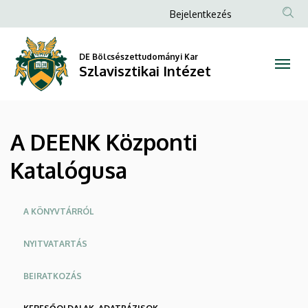
A
Ugrás
Anonim
Bejelentkezés
a
Felhasználói
DEENK
tartalomra
fiók
DE Bölcsészettudományi Kar
Központi
Szlavisztikai Intézet
menüje
Katalógusa
|
A DEENK Központi
Szlavisztikai
Katalógusa
Intézet
Oldalmenü
A KÖNYVTÁRRÓL
NYITVATARTÁS
BEIRATKOZÁS