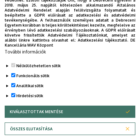
védelmét. Ezúton tájékoztatjuk Önt, hogy a Debreceni Egyetem a
2018. május 25. napjától kötelezően alkalmazandó Általános
A virtuális billentyűzet segítségével gépeljük be a cirill
Adatvédelmi Rendelet alapján felülvizsgálta folyamatait és
karaktersort (a szerző nevét vagy a tétel címét), majd a
beépítette a GDPR előírásait az adatkezelési és adatvédelmi
tevékenységébe. A felhasználók személyes adatait a Debreceni
"To Latin script" gomb kiválasztásával megkapjuk az ISO 9
Egyetem korábban is teljes körültekintéssel kezelte, megfelelve az
szabvány szerinti transzliterációt.
érvényben lévő adatkezelési szabályozásoknak. A GDPR előírásait
követve frissítettük Adatvédelmi Tájékoztatónkat, amelyet az
alábbi linkre kattintva olvashat el:
Adatkezelési tájékoztató.
DE
Cirill betűk átírása néhány latin és nem latin ábécét
Kancellária WAV Központ
használó nyelvre
További információk
Cirill betűs szöveg átírása más nyelvekre
Nélkülözhetetlen sütik
Legutóbbi frissítés:
2026. 07. 14. 23:10
Funkcionális sütik
Analitikai sütik
Hirdetési sütik
KIVÁLASZTOTTAK MENTÉSE
WITHDRAW CONSENT
Adatvédelem
Adatvédelem
ÖSSZES ELUTASÍTÁSA
Technikai információk