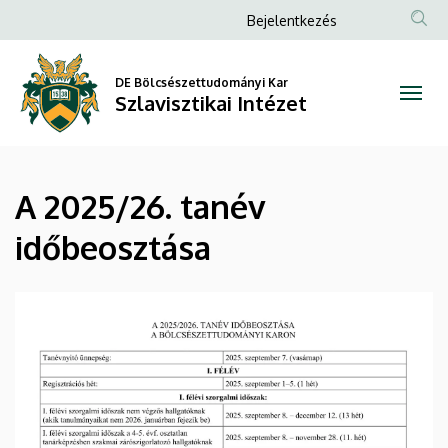
A
Ugrás
Anonim
Bejelentkezés
a
Felhasználói
2025/26.
tartalomra
fiók
DE Bölcsészettudományi Kar
tanév
Szlavisztikai Intézet
menüje
időbeosztása
|
A 2025/26. tanév
Szlavisztikai
időbeosztása
Intézet