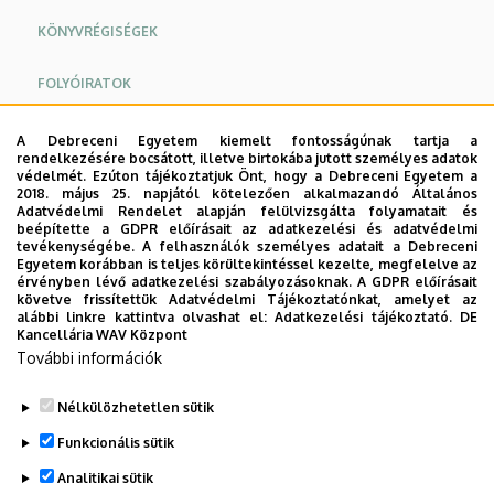
KÖNYVRÉGISÉGEK
FOLYÓIRATOK
KANDIDÁTUSI ÉS DOKTORI ÉRTEKEZÉSEK, SZAKDOLGOZATOK
A Debreceni Egyetem kiemelt fontosságúnak tartja a
rendelkezésére bocsátott, illetve birtokába jutott személyes adatok
védelmét. Ezúton tájékoztatjuk Önt, hogy a Debreceni Egyetem a
2018. május 25. napjától kötelezően alkalmazandó Általános
Lengyel Nemzeti Katalógus:
Biblioteka Narodowa
Adatvédelmi Rendelet alapján felülvizsgálta folyamatait és
beépítette a GDPR előírásait az adatkezelési és adatvédelmi
tevékenységébe. A felhasználók személyes adatait a Debreceni
A Varsói Egyetemi Könyvtár által felügyelt országos
Egyetem korábban is teljes körültekintéssel kezelte, megfelelve az
központi katalógus:
NUKAT
érvényben lévő adatkezelési szabályozásoknak. A GDPR előírásait
követve frissítettük Adatvédelmi Tájékoztatónkat, amelyet az
alábbi linkre kattintva olvashat el:
Adatkezelési tájékoztató.
DE
Egyesített lengyel katalógus, könyvtári lelőhelyekre
Kancellária WAV Központ
bontva:
KaRo
További információk
Nélkülözhetetlen sütik
Legutóbbi frissítés:
2023. 11. 28. 07:09
Funkcionális sütik
Analitikai sütik