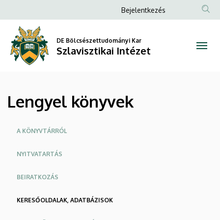
Lengyel
Ugrás
Anonim
Bejelentkezés
a
Felhasználói
könyvek
tartalomra
fiók
DE Bölcsészettudományi Kar
|
Szlavisztikai Intézet
menüje
Szlavisztikai
Intézet
Lengyel könyvek
Oldalmenü
A KÖNYVTÁRRÓL
NYITVATARTÁS
BEIRATKOZÁS
KERESŐOLDALAK, ADATBÁZISOK