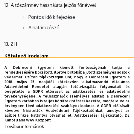
12. A tőszámnév használata jelzős főnévvel
Pontos idő kifejezése
A határozószó
13. ZH
Kötelező irodalom:
Kosaras István: Orosz nyelvtan
A Debreceni Egyetem kiemelt fontosságúnak tartja a
rendelkezésére bocsátott, illetve birtokába jutott személyes adatok
védelmét. Ezúton tájékoztatjuk Önt, hogy a Debreceni Egyetem a
2018. május 25. napjától kötelezően alkalmazandó Általános
Ajánlott irodalom:
Adatvédelmi Rendelet alapján felülvizsgálta folyamatait és
beépítette a GDPR előírásait az adatkezelési és adatvédelmi
Ferenczy Gyula: Orosz nyelvtan és
tevékenységébe. A felhasználók személyes adatait a Debreceni
Egyetem korábban is teljes körültekintéssel kezelte, megfelelve az
nyelvhasználat
érvényben lévő adatkezelési szabályozásoknak. A GDPR előírásait
követve frissítettük Adatvédelmi Tájékoztatónkat, amelyet az
alábbi linkre kattintva olvashat el:
Adatkezelési tájékoztató.
DE
Letölthető dokumentumok:
Kancellária WAV Központ
További információk
orosz_gyakorlati_nyelvtan_1_1.docx