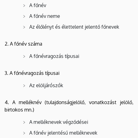
A főnév
A főnév neme
Az élőlényt és élettelent jelentő főnevek
2. A főnév száma
A főnévragozás típusai
3. A főnévragozás típusai
Az elöljárószók
4. A melléknév (tulajdonságjelölő, vonatkozást jelölő,
birtokos mn.)
A melléknevek végződései
A főnév jelentésű melléknevek