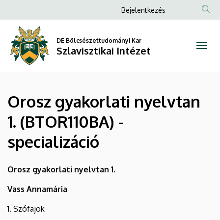
Orosz
Ugrás
Anonim
Bejelentkezés
a
Felhasználói
gyakorlati
tartalomra
fiók
DE Bölcsészettudományi Kar
nyelvtan
Szlavisztikai Intézet
menüje
1.
(BTOR110BA)
Orosz gyakorlati nyelvtan
-
1. (BTOR110BA) -
specializáció
specializáció
|
Szlavisztikai
Orosz gyakorlati nyelvtan 1.
Intézet
Vass Annamária
1. Szófajok