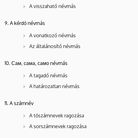
A visszaható névmás
9. A kérdő névmás
A vonatkozó névmás
Az általánosító névmás
10. Сам, сама, само névmás
A tagadó névmás
A határozatlan névmás
11. A számnév
A tőszámnevek ragozása
A sorszámnevek ragozása