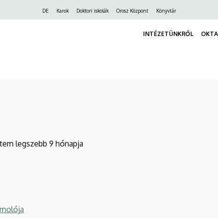
Felső
DE
Karok
Doktori iskolák
Orosz Központ
Könyvtár
navigáció
INTÉZETÜNKRŐL
OKTA
letem legszebb 9 hónapja
ámolója