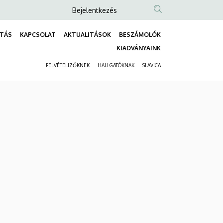
Anonim
Bejelentkezés
Felhasználói
TÁS
KAPCSOLAT
AKTUALITÁSOK
BESZÁMOLÓK
fiók
Fő
KIADVÁNYAINK
menüje
navigáció
FELVÉTELIZŐKNEK
HALLGATÓKNAK
SLAVICA
Másodlagos
navigáció