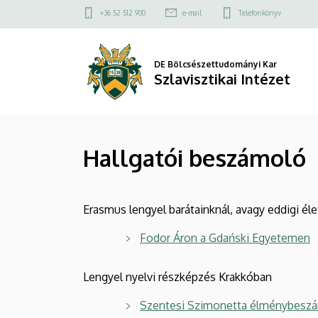
Hallgatói
Ugrás
Felső
+36 52 512 900
e-mail
Telefonkönyv
a
kapcsolat
beszámoló
tartalomra
menü
|
DE Bölcsészettudományi Kar
Szlavisztikai Intézet
Szlavisztikai
Intézet
Hallgatói beszámoló
Erasmus lengyel barátainknál, avagy eddigi é
Fodor Áron a Gdański Egyetemen
Lengyel nyelvi részképzés Krakkóban
Szentesi Szimonetta élménybesz