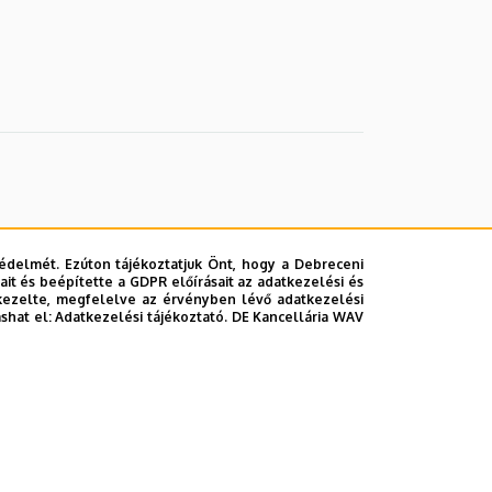
édelmét. Ezúton tájékoztatjuk Önt, hogy a Debreceni
it és beépítette a GDPR előírásait az adatkezelési és
kezelte, megfelelve az érvényben lévő adatkezelési
ashat el:
Adatkezelési tájékoztató.
DE Kancellária WAV