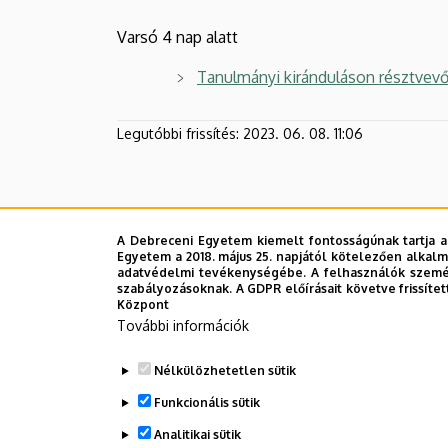
Varsó 4 nap alatt
Tanulmányi kiránduláson résztvev
Legutóbbi frissítés:
2023. 06. 08. 11:06
A Debreceni Egyetem kiemelt fontosságúnak tartja a
Egyetem a 2018. május 25. napjától kötelezően alkalm
adatvédelmi tevékenységébe. A felhasználók személ
szabályozásoknak. A GDPR előírásait követve frissítet
Központ
További információk
Nélkülözhetetlen sütik
Funkcionális sütik
Analitikai sütik