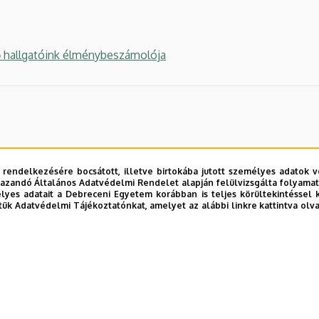
ő hallgatóink élménybeszámolója
 rendelkezésére bocsátott, illetve birtokába jutott személyes adatok v
azandó Általános Adatvédelmi Rendelet alapján felülvizsgálta folyamata
yes adatait a Debreceni Egyetem korábban is teljes körültekintéssel 
tük Adatvédelmi Tájékoztatónkat, amelyet az alábbi linkre kattintva olv