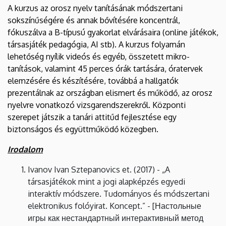
A kurzus az orosz nyelv tanításának módszertani
sokszínűségére és annak bővítésére koncentrál,
fókuszálva a B-típusú gyakorlat elvárásaira (online játékok,
társasjáték pedagógia, AI stb). A kurzus folyamán
lehetőség nyílik videós és egyéb, összetett mikro-
tanítások, valamint 45 perces órák tartására, óratervek
elemzésére és készítésére, továbbá a hallgatók
prezentálnak az országban elismert és működő, az orosz
nyelvre vonatkozó vizsgarendszerekről. Központi
szerepet játszik a tanári attitűd fejlesztése egy
biztonságos és együttműködő közegben.
Irodalom
Ivanov Ivan Sztepanovics et. (2017) - „A
társasjátékok mint a jogi alapképzés egyedi
interaktív módszere. Tudományos és módszertani
elektronikus folóyirat. Koncept.” - [Настольные
игры как нестандартный интерактивный метод