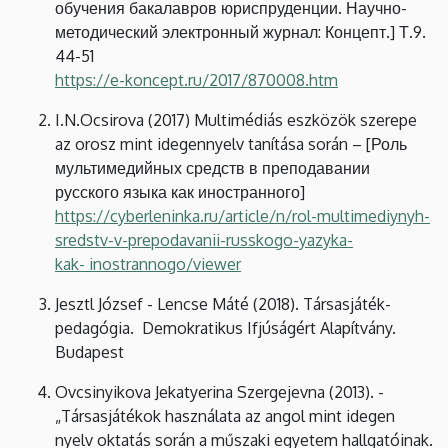
обучения бакалавров юриспруденции. Научно-
методический электронный журнал: Концепт.] Т.9.
44-51
https://e-koncept.ru/2017/870008.htm
I.N.Ocsirova (2017) Multimédiás eszközök szerepe
az orosz mint idegennyelv tanítása során – [Роль
мультимедийных средств в преподавании
русского языка как иностранного]
https://cyberleninka.ru/article/n/rol-multimediynyh-
sredstv-v-prepodavanii-russkogo-yazyka-
kak-
inostrannogo/viewer
Jesztl József - Lencse Máté (2018). Társasjáték-
pedagógia. Demokratikus Ifjúságért Alapítvány.
Budapest
Ovcsinyikova Jekatyerina Szergejevna (2013). -
„Társasjátékok használata az angol mint idegen
nyelv oktatás során a műszaki egyetem hallgatóinak.