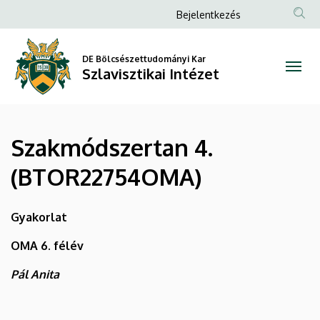
Szakmódszertan
Ugrás
Anonim
Bejelentkezés
a
Felhasználói
4.
tartalomra
fiók
DE Bölcsészettudományi Kar
(BTOR22754OMA)
Szlavisztikai Intézet
menüje
|
Szlavisztikai
Szakmódszertan 4.
Intézet
(BTOR22754OMA)
Gyakorlat
OMA 6. félév
Pál Anita