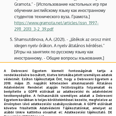
Gramota.” - [Использование настольных игр при
обучении английскому языку как иностранному
студентов технического вуза. Грамота.]
https://www.gramota.net/articles/issn_1997-
2911_2013_3-2_39.pdf
Shamsutdinova, A.A. (2021). - „Játékok az orosz mint
idegen nyelv órákon. A nyelv általános kérdései.”
[Игры на занятиях по русскому языку как
иностранному. - Общие вопросы языкования.]
https://cyberleninka.ru/article/n/igry-na-zanyatiyah-
po-russkomu-yazyku-kak-inostrannomu/pdf
A Debreceni Egyetem kiemelt fontosságúnak tartja a
rendelkezésére bocsátott, illetve birtokába jutott személyes adatok
védelmét. Ezúton tájékoztatjuk Önt, hogy a Debreceni Egyetem a
План урока:
https://xn----8sbiecm6bhdx8i.xn--p1ai/
2018. május 25. napjától kötelezően alkalmazandó Általános
план-конспект урока.html
Adatvédelmi Rendelet alapján felülvizsgálta folyamatait és
beépítette a GDPR előírásait az adatkezelési és adatvédelmi
tevékenységébe. A felhasználók személyes adatait a Debreceni
Видеоматералы на занятиях
Egyetem korábban is teljes körültekintéssel kezelte, megfelelve az
РКИ:
https://www.eduneo.ru/korotkie-
érvényben lévő adatkezelési szabályozásoknak. A GDPR előírásait
követve frissítettük Adatvédelmi Tájékoztatónkat, amelyet az
autentichnye-videomaterialy-na-zanyatiyax-rki/
alábbi linkre kattintva olvashat el:
Adatkezelési tájékoztató.
DE